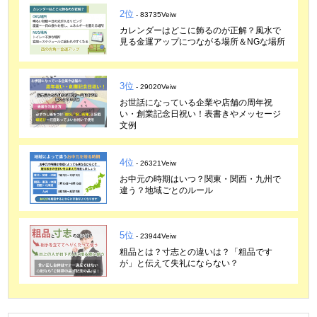
2位
- 83735Veiw
カレンダーはどこに飾るのが正解？風水で
見る金運アップにつながる場所＆NGな場所
3位
- 29020Veiw
お世話になっている企業や店舗の周年祝
い・創業記念日祝い！表書きやメッセージ
文例
4位
- 26321Veiw
お中元の時期はいつ？関東・関西・九州で
違う？地域ごとのルール
5位
- 23944Veiw
粗品とは？寸志との違いは？「粗品です
が」と伝えて失礼にならない？