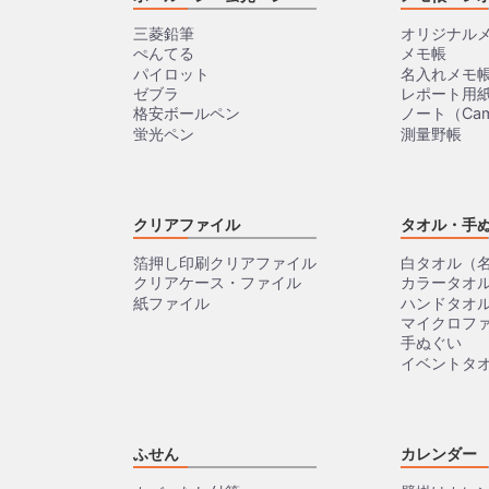
三菱鉛筆
オリジナル
ぺんてる
メモ帳
パイロット
名入れメモ
ゼブラ
レポート用
格安ボールペン
ノート（Cam
蛍光ペン
測量野帳
クリアファイル
タオル・手
箔押し印刷クリアファイル
白タオル（
クリアケース・ファイル
カラータオ
紙ファイル
ハンドタオ
マイクロフ
手ぬぐい
イベントタ
ふせん
カレンダー