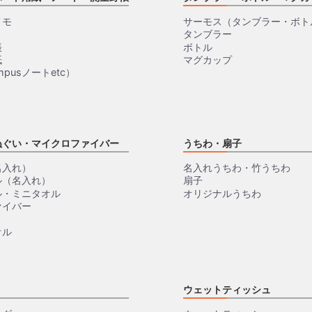
メモ
サーモス（タンブラー・ボト
タンブラー
帳
ボトル
紙
マグカップ
pusノートetc）
ぬぐい・マイクロファイバー
うちわ・扇子
名入れ）
名入れうちわ・竹うちわ
ル（名入れ）
扇子
ル・ミニタオル
オリジナルうちわ
ァイバー
オル
ウェットティッシュ