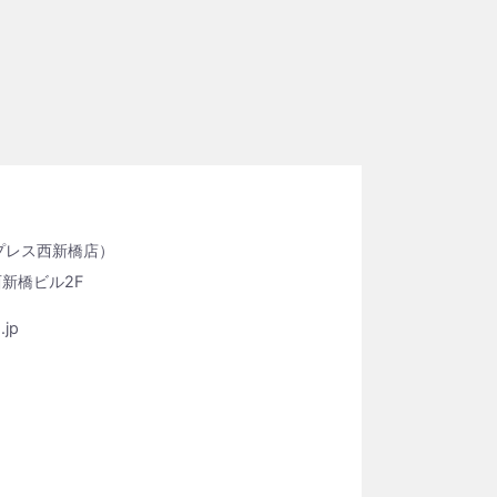
プレス⻄新橋店）
西新橋ビル2F
.jp