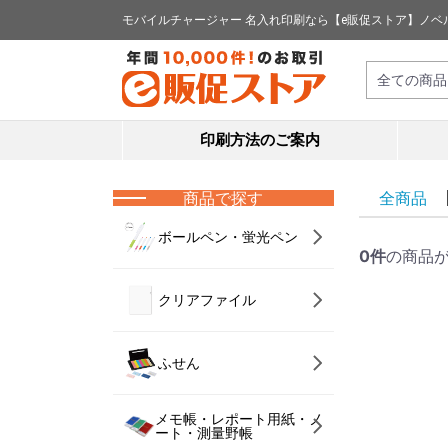
モバイルチャージャー 名入れ印刷なら【e販促ストア】ノベ
印刷方法のご案内
商品で探す
全商品
ボールペン・蛍光ペン
0件
の商品
クリアファイル
ふせん
メモ帳・レポート用紙・ノ
ート・測量野帳