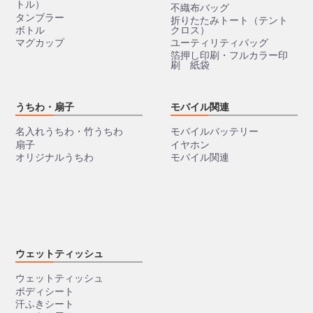
トル）
不織布バッグ
タンブラー
折りたたみトート（テント
ボトル
クロス）
マグカップ
ユーティリティバッグ
箔押し印刷・フルカラー印
刷 紙袋
うちわ・扇子
モバイル関連
名入れうちわ・竹うちわ
モバイルバッテリー
扇子
イヤホン
オリジナルうちわ
モバイル関連
ウェットティッシュ
ウェットティッシュ
ボディシート
汗ふきシート