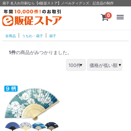
扇子 名入れ印刷なら【e販促ストア】ノベルティグッズ、記念品の制作
Menu
0
全商品
うちわ・扇子
扇子
1件
の商品がみつかりました。