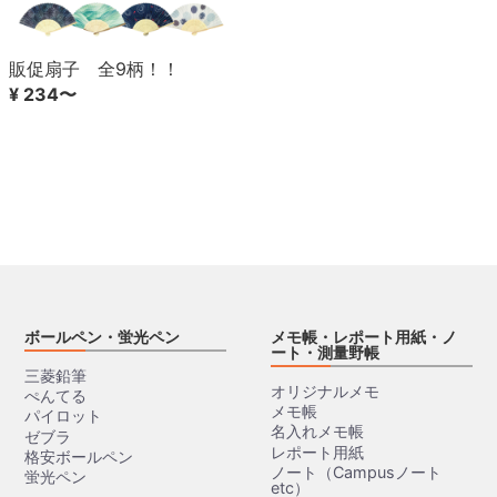
販促扇子 全9柄！！
¥ 234〜
ボールペン・蛍光ペン
メモ帳・レポート用紙・ノ
ート・測量野帳
三菱鉛筆
オリジナルメモ
ぺんてる
メモ帳
パイロット
名入れメモ帳
ゼブラ
レポート用紙
格安ボールペン
ノート（Campusノート
蛍光ペン
etc）