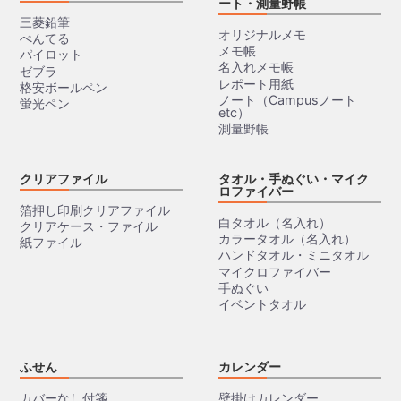
ート・測量野帳
三菱鉛筆
オリジナルメモ
ぺんてる
メモ帳
パイロット
名入れメモ帳
ゼブラ
レポート用紙
格安ボールペン
ノート（Campusノート
蛍光ペン
etc）
測量野帳
クリアファイル
タオル・手ぬぐい・マイク
ロファイバー
箔押し印刷クリアファイル
白タオル（名入れ）
クリアケース・ファイル
カラータオル（名入れ）
紙ファイル
ハンドタオル・ミニタオル
マイクロファイバー
手ぬぐい
イベントタオル
ふせん
カレンダー
カバーなし付箋
壁掛けカレンダー