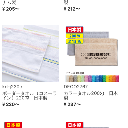
ナム製
製
¥ 205〜
¥ 212〜
kd-j220c
DECO2767
ボーダータオル（コスモラ
カラータオル200匁 日本
イン）220匁 日本製
製
¥ 220〜
¥ 237〜