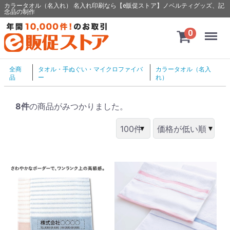
カラータオル（名入れ） 名入れ印刷なら【e販促ストア】ノベルティグッズ、記
念品の制作
Menu
0
全商
タオル・手ぬぐい・マイクロファイバ
カラータオル（名入
品
ー
れ）
8件
の商品がみつかりました。