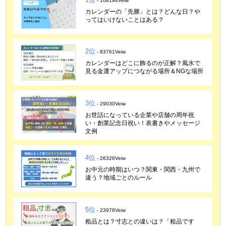
- 108194Veiw
カレンダーの「先勝」とは？どんな日？や
ってはいけないことはある？
2位
- 83761Veiw
カレンダーはどこに飾るのが正解？風水で
見る金運アップにつながる場所＆NGな場所
3位
- 29030Veiw
お世話になっている企業や店舗の周年祝
い・創業記念日祝い！表書きやメッセージ
文例
4位
- 26326Veiw
お中元の時期はいつ？関東・関西・九州で
違う？地域ごとのルール
5位
- 23978Veiw
粗品とは？寸志との違いは？「粗品です