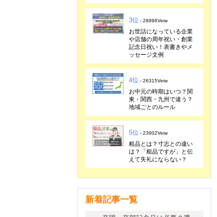
3位
- 28996Veiw
お世話になっている企業
や店舗の周年祝い・創業
記念日祝い！表書きやメ
ッセージ文例
4位
- 26315Veiw
お中元の時期はいつ？関
東・関西・九州で違う？
地域ごとのルール
5位
- 23902Veiw
粗品とは？寸志との違い
は？「粗品ですが」と伝
えて失礼にならない？
新着記事一覧