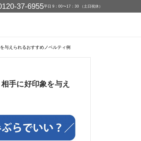
0120-37-6955
平⽇ 9：00〜17：30 （⼟⽇祝休）
を与えられるおすすめノベルティ例
？相手に好印象を与え