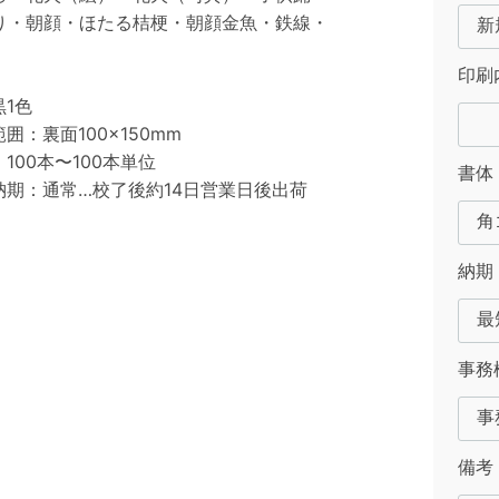
り・朝顔・ほたる桔梗・朝顔金魚・鉄線・
印刷
1色
囲：裏面100×150mm
100本〜100本単位
書体
納期：通常…校了後約14日営業日後出荷
納期
事務
備考