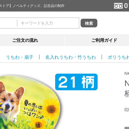
0
促ストア】ノベルティグッズ、記念品の制作
ご注文の流れ
ご利用ガイド
うちわ・扇子
名入れうちわ・竹うちわ
ポリうち
N
印