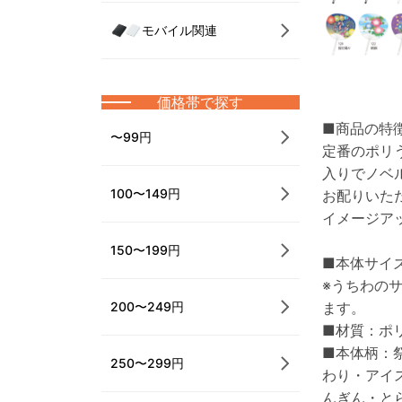
モバイル関連
価格帯で探す
■商品の特
〜99円
定番のポリ
入りでノベ
100〜149円
お配りいた
イメージア
150〜199円
■本体サイズ
※うちわの
ます。
200〜249円
■材質：ポ
■本体柄：
250〜299円
わり・アイ
んぎん・と