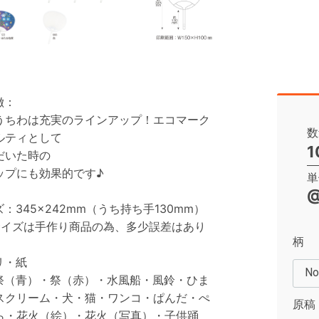
徴：
うちわは充実のラインアップ！エコマーク
数
ルティとして
1
だいた時の
ップにも効果的です♪
単
@
：345×242mm（うち持ち手130mm）
サイズは手作り商品の為、多少誤差はあり
柄
リ・紙
祭（青）・祭（赤）・水風船・風鈴・ひま
スクリーム・犬・猫・ワンコ・ぱんだ・ぺ
原稿
ら・花火（絵）・花火（写真）・子供踊