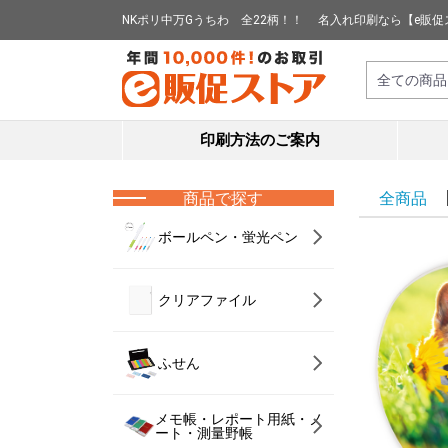
NKポリ中万Gうちわ 全22柄！！ 名入れ印刷なら【e販
印刷方法のご案内
商品で探す
全商品
ボールペン・蛍光ペン
クリアファイル
ふせん
メモ帳・レポート用紙・ノ
ート・測量野帳