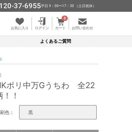
120-37-6955
平⽇ 9：00〜17：30 （⼟⽇祝休）
0
お気に入り
ログイン
カート
お問い合わせ
よくあるご質問
わ
K
NKポリ中万Gうちわ 全22
柄！！
刷色：