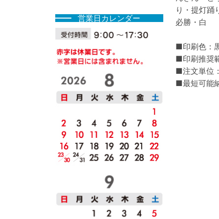
り・提灯踊
営業⽇カレンダー
必勝・白
■印刷色：黒
■印刷推奨範
■注文単位：
■最短可能