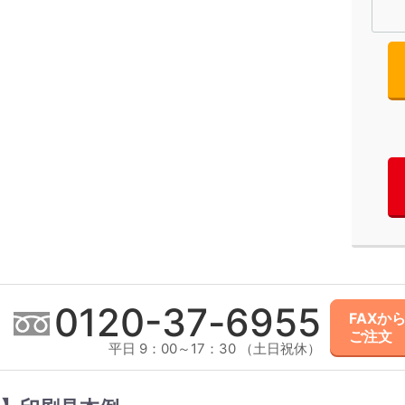
0120-
37
-
6955
FAXか
ご注文
平日 9：00～17：30 （土日祝休）