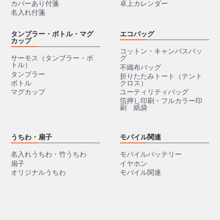
カバーあり付箋
卓上カレンダー
名入れ付箋
タンブラー・ボトル・マグ
エコバッグ
カップ
コットン・キャンパスバッ
サーモス（タンブラー・ボ
グ
トル）
不織布バッグ
タンブラー
折りたたみトート（テント
ボトル
クロス）
マグカップ
ユーティリティバッグ
箔押し印刷・フルカラー印
刷 紙袋
うちわ・扇子
モバイル関連
名入れうちわ・竹うちわ
モバイルバッテリー
扇子
イヤホン
オリジナルうちわ
モバイル関連