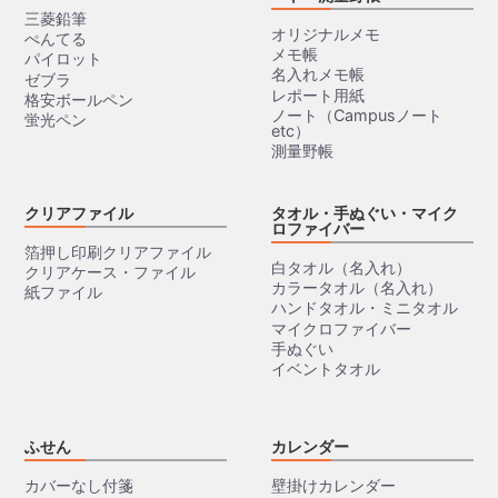
三菱鉛筆
オリジナルメモ
ぺんてる
メモ帳
パイロット
名入れメモ帳
ゼブラ
レポート用紙
格安ボールペン
ノート（Campusノート
蛍光ペン
etc）
測量野帳
クリアファイル
タオル・手ぬぐい・マイク
ロファイバー
箔押し印刷クリアファイル
白タオル（名入れ）
クリアケース・ファイル
カラータオル（名入れ）
紙ファイル
ハンドタオル・ミニタオル
マイクロファイバー
手ぬぐい
イベントタオル
ふせん
カレンダー
カバーなし付箋
壁掛けカレンダー