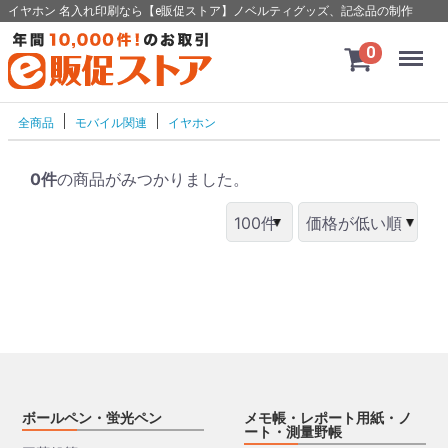
イヤホン 名入れ印刷なら【e販促ストア】ノベルティグッズ、記念品の制作
Menu
0
全商品
モバイル関連
イヤホン
0件
の商品がみつかりました。
ボールペン・蛍光ペン
メモ帳・レポート用紙・ノ
ート・測量野帳