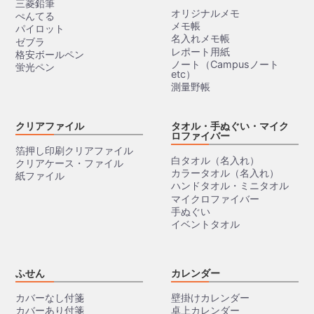
三菱鉛筆
オリジナルメモ
ぺんてる
メモ帳
パイロット
名入れメモ帳
ゼブラ
レポート用紙
格安ボールペン
ノート（Campusノート
蛍光ペン
etc）
測量野帳
クリアファイル
タオル・手ぬぐい・マイク
ロファイバー
箔押し印刷クリアファイル
白タオル（名入れ）
クリアケース・ファイル
カラータオル（名入れ）
紙ファイル
ハンドタオル・ミニタオル
マイクロファイバー
手ぬぐい
イベントタオル
ふせん
カレンダー
カバーなし付箋
壁掛けカレンダー
カバーあり付箋
卓上カレンダー