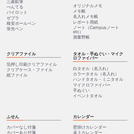
三菱鉛筆
オリジナルメモ
ぺんてる
メモ帳
パイロット
名入れメモ帳
ゼブラ
レポート用紙
格安ボールペン
ノート（Campusノート
蛍光ペン
etc）
測量野帳
クリアファイル
タオル・手ぬぐい・マイク
ロファイバー
箔押し印刷クリアファイル
白タオル（名入れ）
クリアケース・ファイル
カラータオル（名入れ）
紙ファイル
ハンドタオル・ミニタオル
マイクロファイバー
手ぬぐい
イベントタオル
ふせん
カレンダー
カバーなし付箋
壁掛けカレンダー
カバーあり付箋
卓上カレンダー