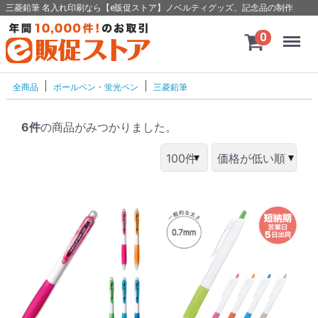
三菱鉛筆 名入れ印刷なら【e販促ストア】ノベルティグッズ、記念品の制作
Menu
0
全商品
ボールペン・蛍光ペン
三菱鉛筆
6件
の商品がみつかりました。