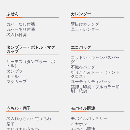
ふせん
カレンダー
カバーなし付箋
壁掛けカレンダー
カバーあり付箋
卓上カレンダー
名入れ付箋
タンブラー・ボトル・マグ
エコバッグ
カップ
コットン・キャンパスバッ
サーモス（タンブラー・ボ
グ
トル）
不織布バッグ
タンブラー
折りたたみトート（テント
ボトル
クロス）
マグカップ
ユーティリティバッグ
箔押し印刷・フルカラー印
刷 紙袋
うちわ・扇子
モバイル関連
名入れうちわ・竹うちわ
モバイルバッテリー
扇子
イヤホン
オリジナルうちわ
モバイル関連