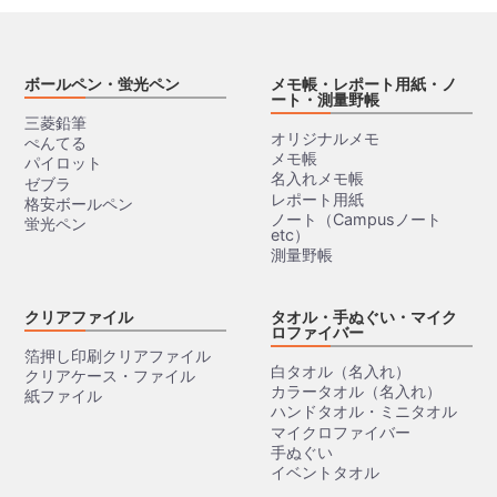
ボールペン・蛍光ペン
メモ帳・レポート用紙・ノ
ート・測量野帳
三菱鉛筆
オリジナルメモ
ぺんてる
メモ帳
パイロット
名入れメモ帳
ゼブラ
レポート用紙
格安ボールペン
ノート（Campusノート
蛍光ペン
etc）
測量野帳
クリアファイル
タオル・手ぬぐい・マイク
ロファイバー
箔押し印刷クリアファイル
白タオル（名入れ）
クリアケース・ファイル
カラータオル（名入れ）
紙ファイル
ハンドタオル・ミニタオル
マイクロファイバー
手ぬぐい
イベントタオル