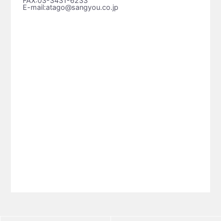
FAX:03-3431-6233
E-mail:atago@sangyou.co.jp