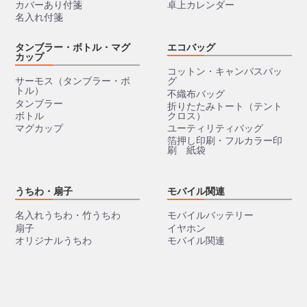
カバーあり付箋
卓上カレンダー
名入れ付箋
タンブラー・ボトル・マグ
エコバッグ
カップ
コットン・キャンパスバッ
サーモス（タンブラー・ボ
グ
トル）
不織布バッグ
タンブラー
折りたたみトート（テント
ボトル
クロス）
マグカップ
ユーティリティバッグ
箔押し印刷・フルカラー印
刷 紙袋
うちわ・扇子
モバイル関連
名入れうちわ・竹うちわ
モバイルバッテリー
扇子
イヤホン
オリジナルうちわ
モバイル関連