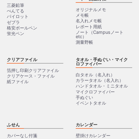
三菱鉛筆
オリジナルメモ
ぺんてる
メモ帳
パイロット
名入れメモ帳
ゼブラ
レポート用紙
格安ボールペン
ノート（Campusノート
蛍光ペン
etc）
測量野帳
クリアファイル
タオル・手ぬぐい・マイク
ロファイバー
箔押し印刷クリアファイル
白タオル（名入れ）
クリアケース・ファイル
カラータオル（名入れ）
紙ファイル
ハンドタオル・ミニタオル
マイクロファイバー
手ぬぐい
イベントタオル
ふせん
カレンダー
カバーなし付箋
壁掛けカレンダー