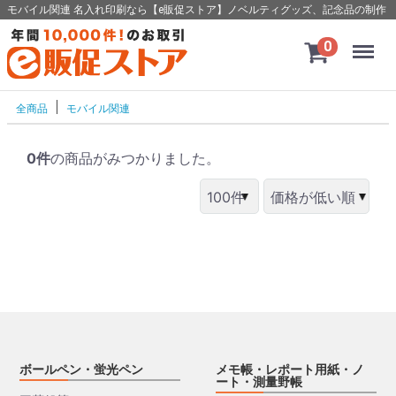
モバイル関連 名入れ印刷なら【e販促ストア】ノベルティグッズ、記念品の制作
Menu
0
全商品
モバイル関連
0件
の商品がみつかりました。
ボールペン・蛍光ペン
メモ帳・レポート用紙・ノ
ート・測量野帳