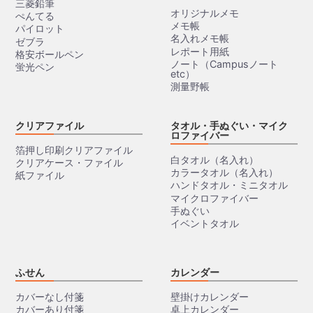
三菱鉛筆
オリジナルメモ
ぺんてる
メモ帳
パイロット
名入れメモ帳
ゼブラ
レポート用紙
格安ボールペン
ノート（Campusノート
蛍光ペン
etc）
測量野帳
クリアファイル
タオル・手ぬぐい・マイク
ロファイバー
箔押し印刷クリアファイル
白タオル（名入れ）
クリアケース・ファイル
カラータオル（名入れ）
紙ファイル
ハンドタオル・ミニタオル
マイクロファイバー
手ぬぐい
イベントタオル
ふせん
カレンダー
カバーなし付箋
壁掛けカレンダー
カバーあり付箋
卓上カレンダー