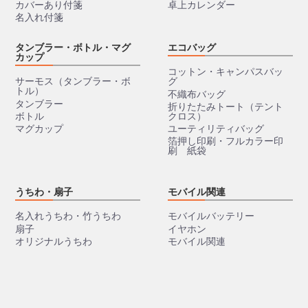
カバーあり付箋
卓上カレンダー
名入れ付箋
タンブラー・ボトル・マグ
エコバッグ
カップ
コットン・キャンパスバッ
サーモス（タンブラー・ボ
グ
トル）
不織布バッグ
タンブラー
折りたたみトート（テント
ボトル
クロス）
マグカップ
ユーティリティバッグ
箔押し印刷・フルカラー印
刷 紙袋
うちわ・扇子
モバイル関連
名入れうちわ・竹うちわ
モバイルバッテリー
扇子
イヤホン
オリジナルうちわ
モバイル関連