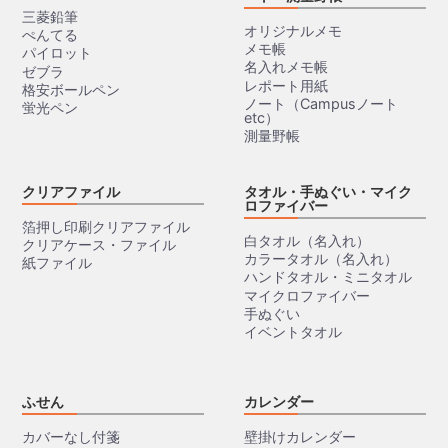
三菱鉛筆
オリジナルメモ
ぺんてる
メモ帳
パイロット
名入れメモ帳
ゼブラ
レポート用紙
格安ボールペン
ノート（Campusノート
蛍光ペン
etc）
測量野帳
クリアファイル
タオル・手ぬぐい・マイク
ロファイバー
箔押し印刷クリアファイル
白タオル（名入れ）
クリアケース・ファイル
カラータオル（名入れ）
紙ファイル
ハンドタオル・ミニタオル
マイクロファイバー
手ぬぐい
イベントタオル
ふせん
カレンダー
カバーなし付箋
壁掛けカレンダー