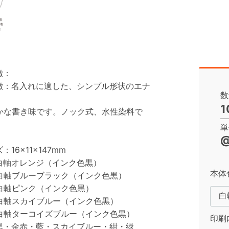
徴：
徴：名入れに適した、シンプル形状のエナ
数
1
かな書き味です。ノック式、水性染料で
単
@
16×11×147mm
白軸オレンジ（インク色黒）
本体
ーブラック（インク色黒）
ンク（インク色黒）
イブルー（インク色黒）
コイズブルー（インク色黒）
印刷
黒・金赤・藍・スカイブルー・紺・緑