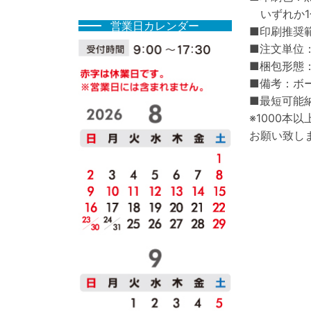
いずれか1
営業⽇カレンダー
■印刷推奨範
■注文単位：
■梱包形態：
■備考：ボー
■最短可能
※1000本
お願い致し