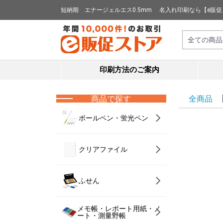
短納期 エナージェルエス0.5mm 名入れ印刷なら【e販
印刷方法のご案内
商品で探す
全商品
ボールペン・蛍光ペン
クリアファイル
ふせん
メモ帳・レポート用紙・ノ
ート・測量野帳