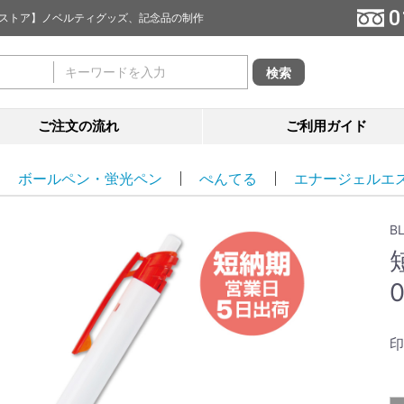
0
促ストア】ノベルティグッズ、記念品の制作
ご注文の流れ
ご利用ガイド
ボールペン・蛍光ペン
ぺんてる
エナージェルエ
B
印