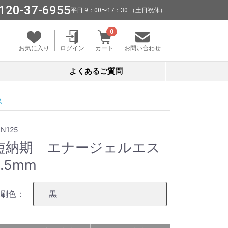
120-37-6955
平⽇ 9：00〜17：30 （⼟⽇祝休）
0
お気に入り
ログイン
カート
お問い合わせ
よくあるご質問
ス
LN125
短納期 エナージェルエス
0.5mm
刷色：