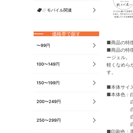
モバイル関連
価格帯で探す
■商品の特
〜99円
■商品の特
ージェル。
100〜149円
軽くなめら
す。
150〜199円
■本体サイズ：
■本体色：
白軸ブル
200〜249円
白軸ピ
白軸スカ
250〜299円
白軸ター
■印刷色：