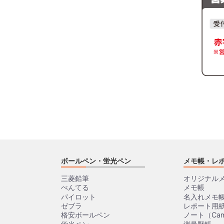
ボールペン・蛍光ペン
メモ帳・レ
三菱鉛筆
オリジナル
ぺんてる
メモ帳
パイロット
名入れメモ
ゼブラ
レポート用
格安ボールペン
ノート（Cam