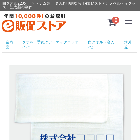
白タオル220匁 ベトナム製 名入れ印刷なら【e販促ストア】ノベルティグッ
ズ、記念品の制作
Menu
0
全商
タオル・手ぬぐい・マイクロファ
白タオル（名入
海外
品
イバー
れ）
産