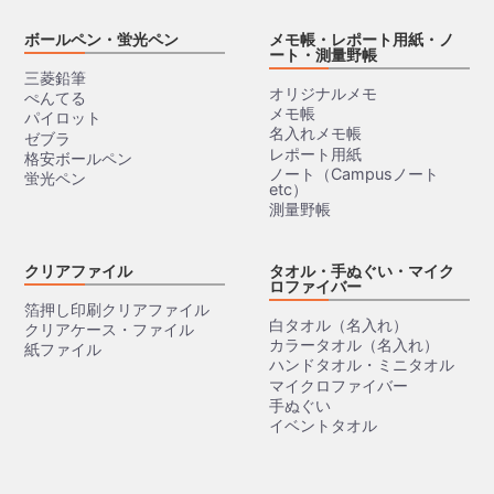
ボールペン・蛍光ペン
メモ帳・レポート用紙・ノ
ート・測量野帳
三菱鉛筆
オリジナルメモ
ぺんてる
メモ帳
パイロット
名入れメモ帳
ゼブラ
レポート用紙
格安ボールペン
ノート（Campusノート
蛍光ペン
etc）
測量野帳
クリアファイル
タオル・手ぬぐい・マイク
ロファイバー
箔押し印刷クリアファイル
白タオル（名入れ）
クリアケース・ファイル
カラータオル（名入れ）
紙ファイル
ハンドタオル・ミニタオル
マイクロファイバー
手ぬぐい
イベントタオル