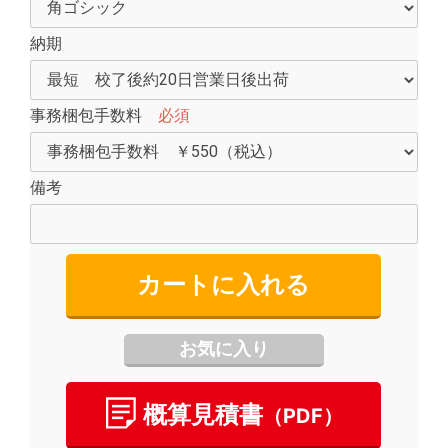
納期
事務梱包手数料
必須
備考
カートに入れる
お気に入り
概算⾒積書
（PDF）