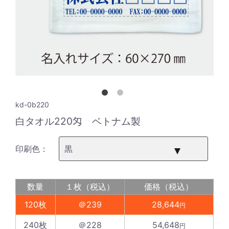
kd-0b220
白タオル220匁 ベトナム製
印刷色：
数量
１枚（税込）
価格（税込）
120枚
＠239
28,644
円
240枚
＠228
54,648
円