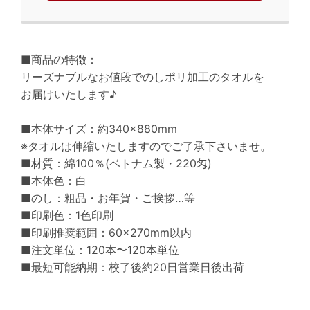
■商品の特徴：
リーズナブルなお値段でのしポリ加工のタオルを
お届けいたします♪
■本体サイズ：約340×880mm
※タオルは伸縮いたしますのでご了承下さいませ。
■材質：綿100％(ベトナム製・220匁)
■本体色：白
■のし：粗品・お年賀・ご挨拶…等
■印刷色：1色印刷
■印刷推奨範囲：60×270mm以内
■注文単位：120本〜120本単位
■最短可能納期：校了後約20日営業日後出荷