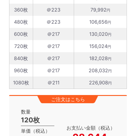
360枚
＠223
79,992
円
480枚
＠223
106,656
円
600枚
＠217
130,020
円
720枚
＠217
156,024
円
840枚
＠217
182,028
円
960枚
＠217
208,032
円
1080枚
＠211
226,908
円
ご注文はこちら
数量
120枚
お支払い金額（税込）
単価（税込）