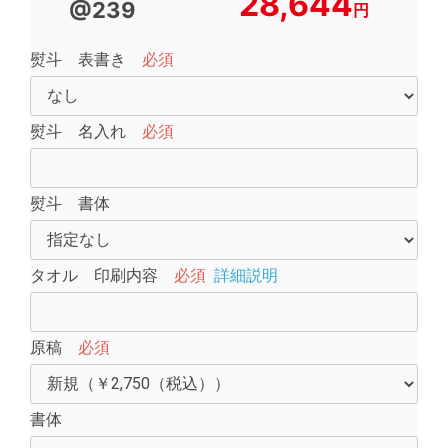
28,644
@239
円
熨斗 表書き
必須
熨斗 名入れ
必須
熨斗 書体
タオル 印刷内容
必須
詳細説明
原稿
必須
書体