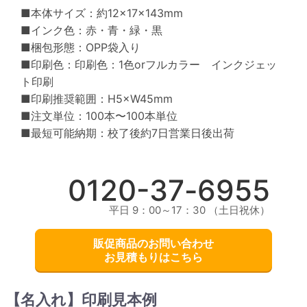
■本体サイズ：約12×17×143mm
■インク色：赤・青・緑・黒
■梱包形態：OPP袋入り
■印刷色：印刷色：1色orフルカラー インクジェッ
ト印刷
■印刷推奨範囲：H5×W45mm
■注文単位：100本〜100本単位
■最短可能納期：校了後約7日営業日後出荷
0120-
37
-
6955
平日 9：00～17：30 （土日祝休）
販促商品のお問い合わせ
お見積もりはこちら
【名入れ】印刷見本例