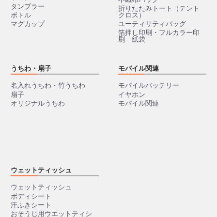
タンブラー
折りたたみトート（テント
ボトル
クロス）
マグカップ
ユーティリティバッグ
箔押し印刷・フルカラー印
刷 紙袋
うちわ・扇子
モバイル関連
名入れうちわ・竹うちわ
モバイルバッテリー
扇子
イヤホン
オリジナルうちわ
モバイル関連
ウェットティッシュ
ウェットティッシュ
ボディシート
汗ふきシート
おそうじ用ウエットティシ