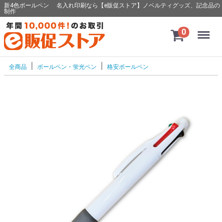
新4色ボールペン 名入れ印刷なら【e販促ストア】ノベルティグッズ、記念品の
制作
Menu
0
全商品
ボールペン・蛍光ペン
格安ボールペン