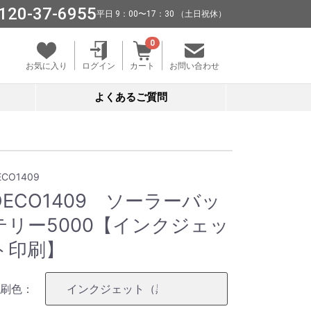
120-37-6955
平⽇ 9：00〜17：30 （⼟⽇祝休）
0
お気に入り
ログイン
カート
お問い合わせ
よくあるご質問
ECO1409
DECO1409 ソーラーバッ
テリー5000【インクジェッ
ト印刷】
刷色：