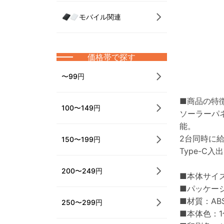
モバイル関連
価格帯で探す
〜99円
■商品の特
100〜149円
ソーラーパ
能。
2台同時に
150〜199円
Type-C
200〜249円
■本体サイズ：
■パッケージ
■材質：AB
250〜299円
■本体色：