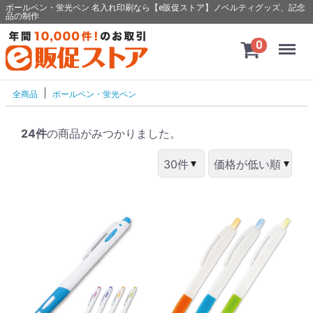
ボールペン・蛍光ペン 名入れ印刷なら【e販促ストア】ノベルティグッズ、記念
品の制作
Menu
0
全商品
ボールペン・蛍光ペン
24件
の商品がみつかりました。