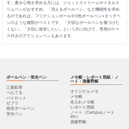
す。書き心地を求める方には、ジェットストリームやメタルス
リムペンがおすすめ。「消えるボールペン」など機能性を求め
るのであれば、フリクションボールや3色ボールペン+タッチペ
ンのような種類がベストです。「大切なボールペンを傷つけた
くない」「大切に保管したい」という方に向けて、専用のケー
ス付きのアクションペンもあります。
ボールペン・蛍光ペン
メモ帳・レポート用紙・ノ
ート・測量野帳
三菱鉛筆
オリジナルメモ
ぺんてる
メモ帳
パイロット
名入れメモ帳
ゼブラ
レポート用紙
格安ボールペン
ノート（Campusノート
蛍光ペン
etc）
測量野帳